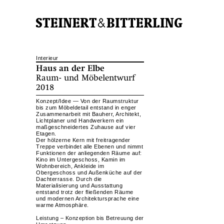
Interieur
Haus an der Elbe
Raum- und Möbelentwurf
2018
Konzept/Idee — Von der Raumstruktur
bis zum Möbeldetail entstand in enger
Zusammenarbeit mit Bauherr, Architekt,
Lichtplaner und Handwerkern ein
maßgeschneidertes Zuhause auf vier
Etagen.
Der hölzerne Kern mit freitragender
Treppe verbindet alle Ebenen und nimmt
Funktionen der anliegenden Räume auf:
Kino im Untergeschoss, Kamin im
Wohnbereich, Ankleide im
Obergeschoss und Außenküche auf der
Dachterrasse. Durch die
Materialisierung und Ausstattung
entstand trotz der fließenden Räume
und modernen Architektursprache eine
warme Atmosphäre.
Leistung – Konzeption bis Betreuung der