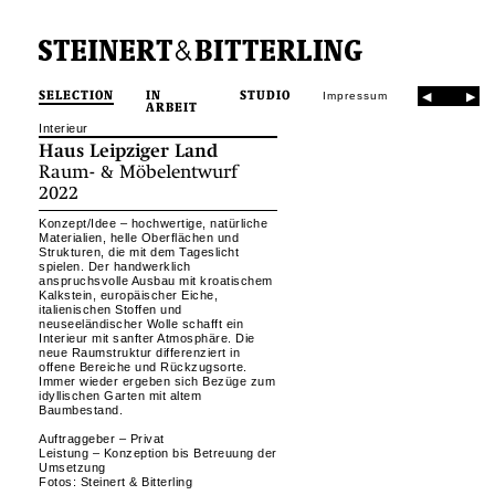
SELECTION
IN
STUDIO
Impressum
ARBEIT
Interieur
Haus Leipziger Land
Raum- & Möbelentwurf
2022
Konzept/Idee – hochwertige, natürliche
Materialien, helle Oberflächen und
Strukturen, die mit dem Tageslicht
spielen. Der handwerklich
anspruchsvolle Ausbau mit kroatischem
Kalkstein, europäischer Eiche,
italienischen Stoffen und
neuseeländischer Wolle schafft ein
Interieur mit sanfter Atmosphäre. Die
neue Raumstruktur differenziert in
offene Bereiche und Rückzugsorte.
Immer wieder ergeben sich Bezüge zum
idyllischen Garten mit altem
Baumbestand.
Auftraggeber – Privat
Leistung – Konzeption bis Betreuung der
Umsetzung
Fotos: Steinert & Bitterling